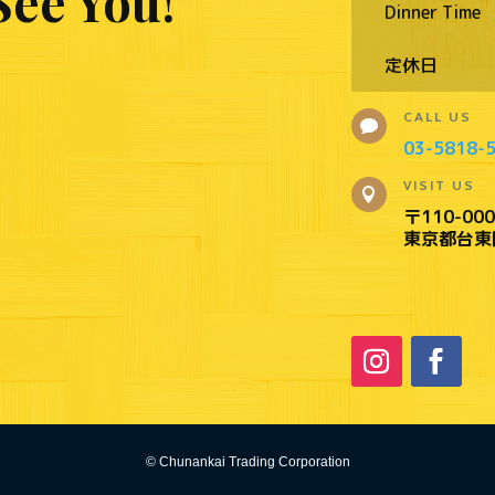
See You!
Dinner Time
定休日
CALL US

03-5818-
VISIT US

〒110-000
東京都台東区
©
Chunankai Trading Corporation